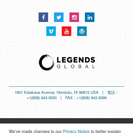
Facebook
Twitter
Instagram
LinkedIn
Vimeo
YouTube
Blog
1801 Kalakaua Avenue, Honolulu, HI 96815 USA | 電話：
+1(808) 943-3500 | FAX：+1(808) 943-3099
©2026 HAWAII CONVENTION CENTER
We’ve made changes to our
Privacy Notice
to better explain