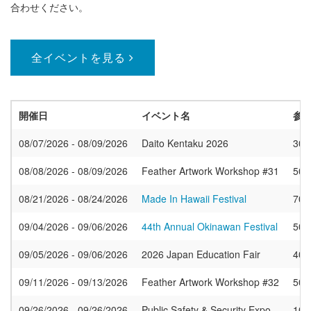
合わせください。
全イベントを見る
開催日
イベント名
参
08/07/2026 - 08/09/2026
Daito Kentaku 2026
300
08/08/2026 - 08/09/2026
Feather Artwork Workshop #31
50
08/21/2026 - 08/24/2026
Made In Hawaii Festival
700
09/04/2026 - 09/06/2026
44th Annual Okinawan Festival
500
09/05/2026 - 09/06/2026
2026 Japan Education Fair
400
09/11/2026 - 09/13/2026
Feather Artwork Workshop #32
50
09/26/2026 - 09/26/2026
Public Safety & Security Expo
100