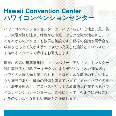
Hawaii Convention Center
ハワイコンベンションセンター
ハワイコンベンションセンターは、ハワイらしい心地よい風、美
しい太陽が降り注ぎ、緑豊かな中庭、涼しげな滝や池を有し、ワ
イキキからのアクセスも抜群な施設です。皆様の会議や展示会を
成功させる上で欠かす事のできない充実した施設とアロハスピッ
ト溢れるスタッフで皆様をお迎えします。
世界に名高い建築家集団、ウィンバリー・アリソン・トン＆グー
設計事務所とLMNアーキテクツによりデザインされた建物内は、
ハワイの太陽の光を感じられる、トロピカルな環境の中にいるよ
うな施設であり、最新の設備を備えています。また、ハワイの文
化、歴史を融合し、アロハスピリットの象徴的な存在であるハワ
イコンベンションセンターは、皆様にとって、今までに経験され
た事のないような新しい体験をご提供します。