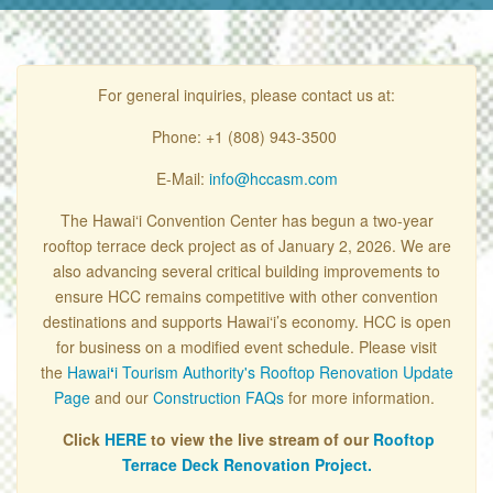
For general inquiries, please contact us at:
Phone: +1 (808) 943-3500
E-Mail:
info@hccasm.com
The Hawai‘i Convention Center has begun a two-year
rooftop terrace deck project as of January 2, 2026. We are
also advancing several critical building improvements to
ensure HCC remains competitive with other convention
destinations and supports Hawai‘i’s economy. HCC is open
for business on a modified event schedule. Please visit
the
Hawai
ʻ
i Tourism Authority's Rooftop Renovation Update
Page
and our
Construction FAQs
for more information.
Click
HERE
to view the live stream of our
Rooftop
Terrace Deck Renovation Project.